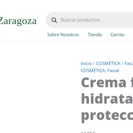
Crema
facial
Búsqueda
de
hidratante
Zaragoza
productos
día
con
Sobre Nosotros
Tienda
Carrito
protección
50
cantidad
Inicio
/
COSMÉTICA
/
Faci
COSMÉTICA
,
Facial
Crema f
hidrata
protecc