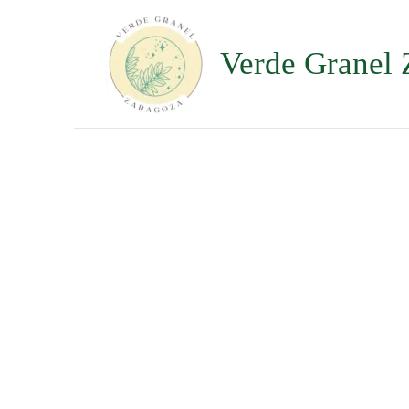
Ir
al
contenido
Verde Granel 