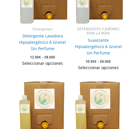
variantes.
vari
Las
Las
opciones
opc
se
se
pueden
pue
Detergentes
DETERGENTES Y JABONES
elegir
eleg
PARA LA ROPA
Detergente Lavadora
en
en
Suavizante
Hipoalergénico A Granel
la
la
Hipoalergénico A Granel
Sin Perfume
página
pág
sin Perfume
12,00
€
–
58,00
€
de
de
10,95
€
–
50,00
€
Seleccionar opciones
producto
pro
Seleccionar opciones
Este
producto
tiene
múltiples
variantes.
Las
opciones
se