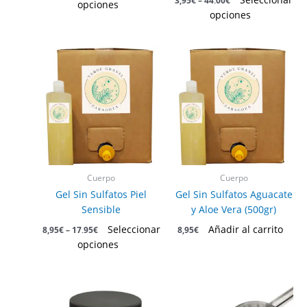
3,95
€
–
44,00
€
opciones
de
de
opciones
producto
producto
Este
producto
tiene
múltiples
variantes.
Las
opciones
se
pueden
Cuerpo
Cuerpo
elegir
Gel Sin Sulfatos Piel
Gel Sin Sulfatos Aguacate
en
Sensible
y Aloe Vera (500gr)
la
Seleccionar
Añadir al carrito
8,95
€
–
17,95
€
8,95
€
página
opciones
de
producto