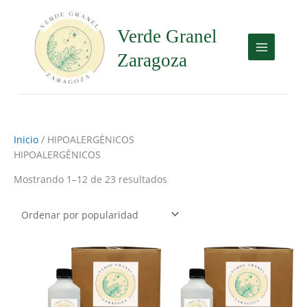
Ir
al
Verde Granel
contenido
Zaragoza
Inicio
/ HIPOALERGÉNICOS
HIPOALERGÉNICOS
Mostrando 1–12 de 23 resultados
Este
Est
producto
pro
tiene
tie
múltiples
múl