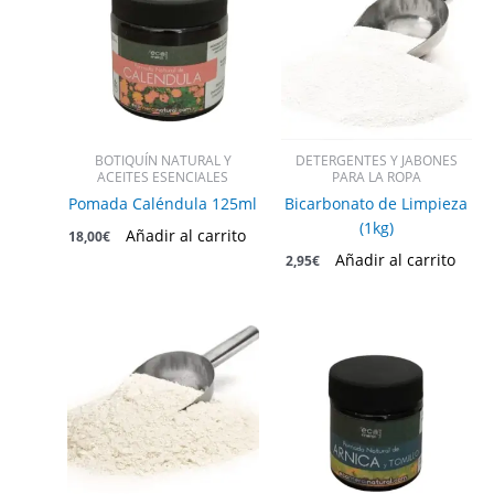
BOTIQUÍN NATURAL Y
DETERGENTES Y JABONES
ACEITES ESENCIALES
PARA LA ROPA
Pomada Caléndula 125ml
Bicarbonato de Limpieza
(1kg)
Añadir al carrito
18,00
€
Añadir al carrito
2,95
€
Este
producto
tiene
múltiples
variantes.
Las
opciones
se