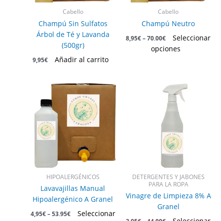
pueden
Cabello
Cabello
elegir
Champú Sin Sulfatos
Champú Neutro
en
Árbol de Té y Lavanda
Seleccionar
8,95
€
–
70,00
€
la
(500gr)
opciones
página
Añadir al carrito
9,95
€
de
producto
Este
Este
producto
producto
tiene
tiene
múltiples
múltiples
variantes.
variantes.
Las
Las
opciones
opciones
se
se
pueden
pueden
HIPOALERGÉNICOS
DETERGENTES Y JABONES
elegir
elegir
PARA LA ROPA
Lavavajillas Manual
en
en
Vinagre de Limpieza 8% A
Hipoalergénico A Granel
la
la
Granel
Seleccionar
4,95
€
–
53,95
€
página
página
Seleccionar