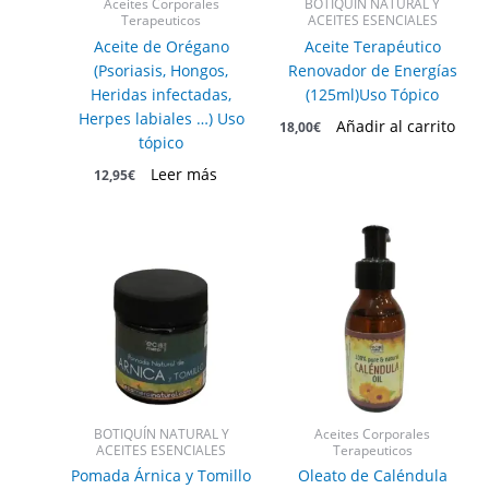
Aceites Corporales
BOTIQUÍN NATURAL Y
Terapeuticos
ACEITES ESENCIALES
Aceite de Orégano
Aceite Terapéutico
(Psoriasis, Hongos,
Renovador de Energías
Heridas infectadas,
(125ml)Uso Tópico
Herpes labiales …) Uso
Añadir al carrito
18,00
€
tópico
Leer más
12,95
€
BOTIQUÍN NATURAL Y
Aceites Corporales
ACEITES ESENCIALES
Terapeuticos
Pomada Árnica y Tomillo
Oleato de Caléndula