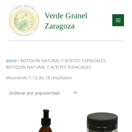
Ir
al
Verde Granel
contenido
Zaragoza
Inicio
/ BOTIQUÍN NATURAL Y ACEITES ESENCIALES
BOTIQUÍN NATURAL Y ACEITES ESENCIALES
Mostrando 1–12 de 18 resultados