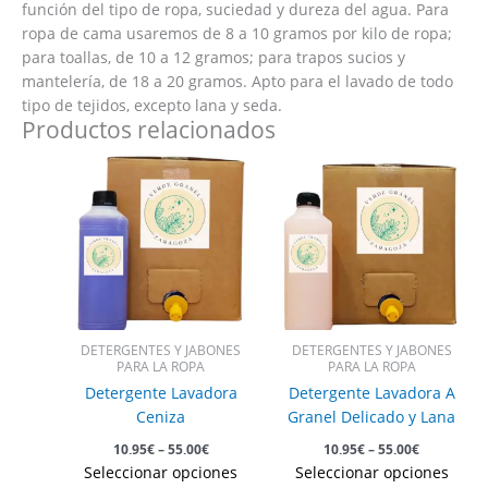
función del tipo de ropa, suciedad y dureza del agua. Para
ropa de cama usaremos de 8 a 10 gramos por kilo de ropa;
para toallas, de 10 a 12 gramos; para trapos sucios y
mantelería, de 18 a 20 gramos. Apto para el lavado de todo
tipo de tejidos, excepto lana y seda.
Productos relacionados
Este
Est
producto
pro
tiene
tie
múltiples
múl
variantes.
vari
Las
Las
opciones
opc
se
se
pueden
pue
DETERGENTES Y JABONES
DETERGENTES Y JABONES
elegir
eleg
PARA LA ROPA
PARA LA ROPA
en
en
Detergente Lavadora
Detergente Lavadora A
la
la
Ceniza
Granel Delicado y Lana
página
pág
10,95
€
–
55,00
€
10,95
€
–
55,00
€
de
de
Seleccionar opciones
Seleccionar opciones
producto
pro