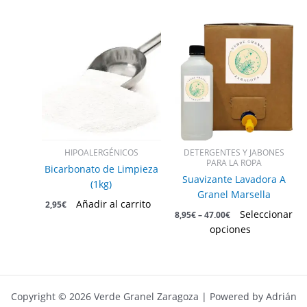
Este
producto
tiene
múltiples
variantes.
Las
opciones
se
pueden
HIPOALERGÉNICOS
DETERGENTES Y JABONES
elegir
PARA LA ROPA
Bicarbonato de Limpieza
en
Suavizante Lavadora A
(1kg)
la
Granel Marsella
Añadir al carrito
2,95
€
página
Seleccionar
8,95
€
–
47,00
€
de
opciones
producto
Copyright © 2026 Verde Granel Zaragoza | Powered by Adrián