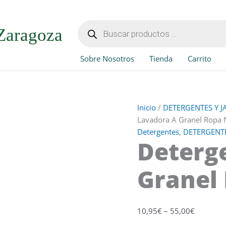
Detergente
Lavadora
Búsqueda
de
A
Zaragoza
productos
Granel
Ropa
Sobre Nosotros
Tienda
Carrito
Negra
cantidad
Inicio
/
DETERGENTES Y 
Lavadora A Granel Ropa 
Detergentes
,
DETERGENTE
Deterg
Granel
10,95
€
–
55,00
€