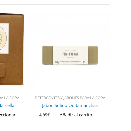
ste
roducto
iene
últiples
ariantes.
as
pciones
e
ueden
legir
n
a
RA LA ROPA
DETERGENTES Y JABONES PARA LA ROPA
ágina
arsella
Jabón Sólido Quitamanchas
e
roducto
eccionar
Añadir al carrito
4,95
€