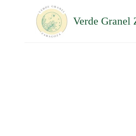
Ir
al
contenido
Verde Granel 