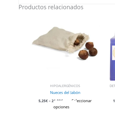
Productos relacionados
Este
producto
tiene
múltiples
variantes.
Las
opciones
se
pueden
elegir
en
la
HIPOALERGÉNICOS
DE
página
Nueces del Jabón
de
producto
Seleccionar
5,25
€
–
21,00
€
1
opciones