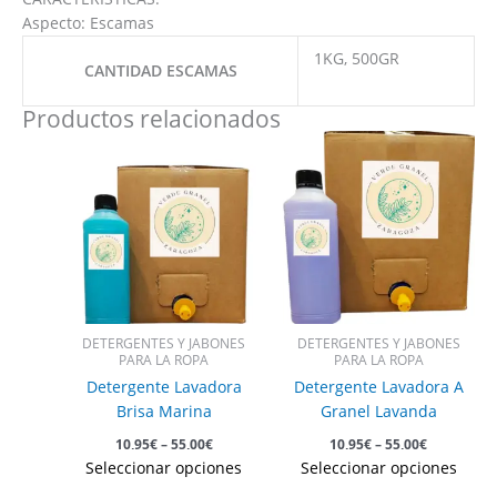
Aspecto: Escamas
1KG, 500GR
CANTIDAD ESCAMAS
Productos relacionados
Este
Est
producto
pro
tiene
tie
múltiples
múl
variantes.
vari
Las
Las
opciones
opc
se
se
pueden
pue
DETERGENTES Y JABONES
DETERGENTES Y JABONES
elegir
eleg
PARA LA ROPA
PARA LA ROPA
en
en
Detergente Lavadora
Detergente Lavadora A
la
la
Brisa Marina
Granel Lavanda
página
pág
10,95
€
–
55,00
€
10,95
€
–
55,00
€
de
de
Seleccionar opciones
Seleccionar opciones
producto
pro