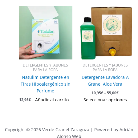
Est
pro
tie
múl
vari
Las
opc
se
pue
DETERGENTES Y JABONES
DETERGENTES Y JABONES
eleg
PARA LA ROPA
PARA LA ROPA
en
Natulim Detergente en
Detergente Lavadora A
la
Tiras Hipoalergénico sin
Granel Aloe Vera
pág
Perfume
10,95
€
–
55,00
€
de
Añadir al carrito
Seleccionar opciones
12,95
€
pro
Copyright © 2026 Verde Granel Zaragoza | Powered by Adrián
Alonso Web