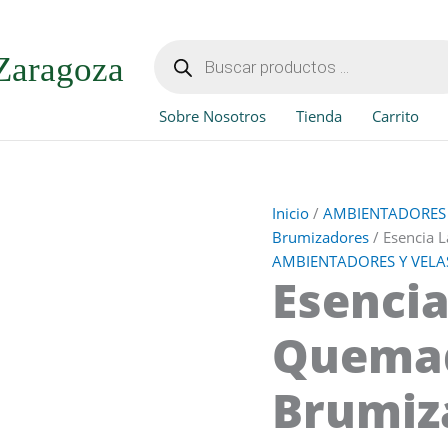
Esencia
Lavanda
Búsqueda
de
para
Zaragoza
productos
Quemadores
y
Sobre Nosotros
Tienda
Carrito
Brumizadores
cantidad
Inicio
/
AMBIENTADORES 
Brumizadores
/ Esencia 
AMBIENTADORES Y VELAS
Esenci
Quemad
Brumiz