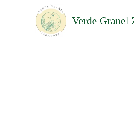
Ir
al
contenido
Verde Granel 