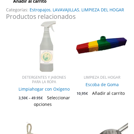
Añadir al carrito
Categorías:
Estropajos
,
LAVAVAJILLAS
,
LIMPIEZA DEL HOGAR
Productos relacionados
Este
producto
tiene
múltiples
variantes.
Las
opciones
se
pueden
DETERGENTES Y JABONES
LIMPIEZA DEL HOGAR
elegir
PARA LA ROPA
Escoba de Goma
en
Limpiahogar con Oxígeno
Añadir al carrito
10,95
€
la
Seleccionar
3,50
€
–
49,95
€
página
opciones
de
producto