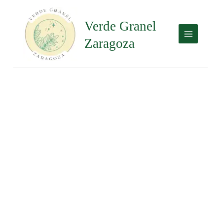
Ir
Fulminherp
al
cantidad
Verde Granel
contenido
Zaragoza