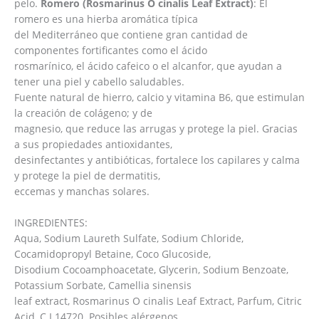
pelo.
Romero (Rosmarinus O cinalis Leaf Extract)
: El
romero es una hierba aromática típica
del Mediterráneo que contiene gran cantidad de
componentes fortificantes como el ácido
rosmarínico, el ácido cafeico o el alcanfor, que ayudan a
tener una piel y cabello saludables.
Fuente natural de hierro, calcio y vitamina B6, que estimulan
la creación de colágeno; y de
magnesio, que reduce las arrugas y protege la piel. Gracias
a sus propiedades antioxidantes,
desinfectantes y antibióticas, fortalece los capilares y calma
y protege la piel de dermatitis,
eccemas y manchas solares.
INGREDIENTES:
Aqua, Sodium Laureth Sulfate, Sodium Chloride,
Cocamidopropyl Betaine, Coco Glucoside,
Disodium Cocoamphoacetate, Glycerin, Sodium Benzoate,
Potassium Sorbate, Camellia sinensis
leaf extract, Rosmarinus O cinalis Leaf Extract, Parfum, Citric
Acid, C.I.14720. Posibles alérgenos