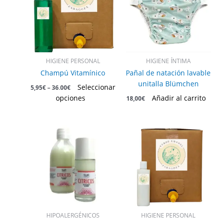
múltiples
variantes.
Las
opciones
se
pueden
HIGIENE PERSONAL
HIGIENE ÍNTIMA
elegir
Champú Vitamínico
Pañal de natación lavable
en
unitalla Blümchen
Seleccionar
5,95
€
–
36,00
€
la
opciones
Añadir al carrito
18,00
€
página
de
producto
Este
producto
tiene
múltiples
variantes.
Las
opciones
se
pueden
HIPOALERGÉNICOS
HIGIENE PERSONAL