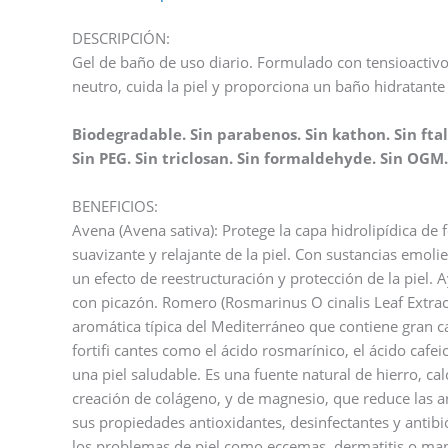
DESCRIPCIÓN:
Gel de baño de uso diario. Formulado con tensioactivo
neutro, cuida la piel y proporciona un baño hidratante
Biodegradable. Sin parabenos. Sin kathon. Sin ftala
Sin PEG. Sin triclosan. Sin formaldehyde. Sin OG
BENEFICIOS:
Avena (Avena sativa): Protege la capa hidrolipídica de
suavizante y relajante de la piel. Con sustancias emoli
un efecto de reestructuración y protección de la piel. Ay
con picazón. Romero (Rosmarinus O cinalis Leaf Extrac
aromática típica del Mediterráneo que contiene gran
fortifi cantes como el ácido rosmarínico, el ácido cafei
una piel saludable. Es una fuente natural de hierro, ca
creación de colágeno, y de magnesio, que reduce las ar
sus propiedades antioxidantes, desinfectantes y antibi
los problemas de piel como eccemas, dermatitis o man