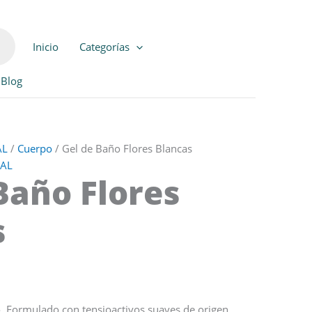
Inicio
Categorías
Blog
AL
/
Cuerpo
/ Gel de Baño Flores Blancas
NAL
Baño Flores
s
o. Formulado con tensioactivos suaves de origen