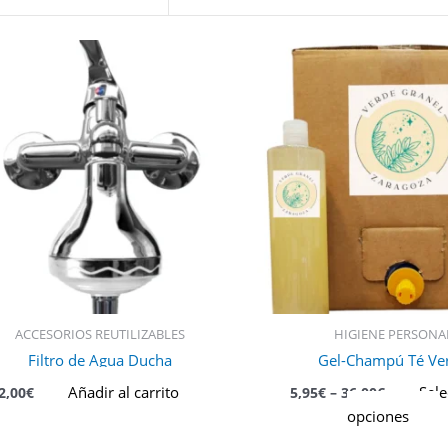
E
p
t
m
v
L
o
s
p
e
e
l
ACCESORIOS REUTILIZABLES
HIGIENE PERSONA
p
Filtro de Agua Ducha
Gel-Champú Té Ve
d
p
Añadir al carrito
Sele
2,00
€
5,95
€
–
36,00
€
opciones