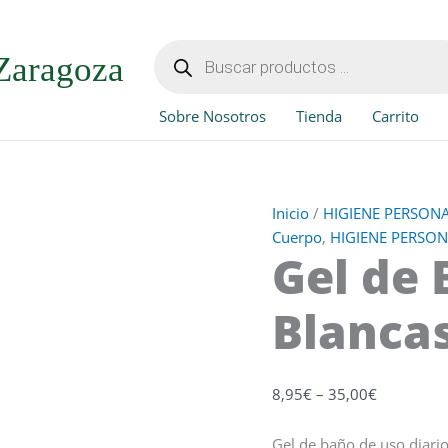
Gel
de
Búsqueda
de
Baño
Zaragoza
productos
Flores
Blancas
Sobre Nosotros
Tienda
Carrito
cantidad
Inicio
/
HIGIENE PERSON
Cuerpo
,
HIGIENE PERSO
Gel de 
Blanca
8,95
€
–
35,00
€
Gel de baño de uso diari