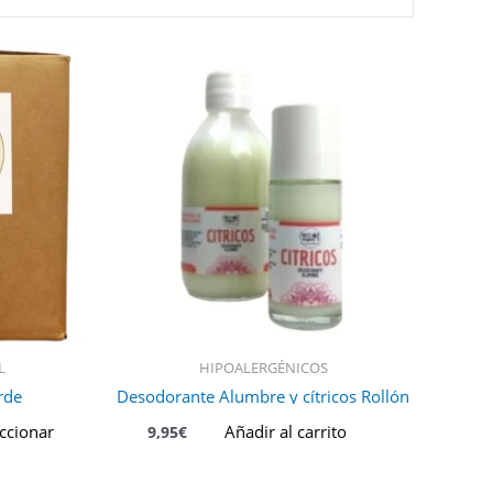
ste
roducto
iene
últiples
ariantes.
as
pciones
e
ueden
legir
n
a
L
HIPOALERGÉNICOS
ágina
rde
Desodorante Alumbre y cítricos Rollón
e
roducto
ccionar
Añadir al carrito
9,95
€