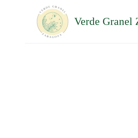
Ir
al
contenido
Verde Granel 