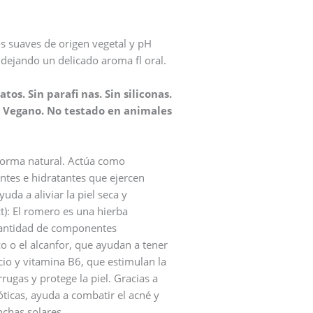
s suaves de origen vegetal y pH
 dejando un delicado aroma fl oral.
tos. Sin parafi nas. Sin siliconas.
M. Vegano. No testado en animales
 forma natural. Actúa como
entes e hidratantes que ejercen
uda a aliviar la piel seca y
t): El romero es una hierba
 cantidad de componentes
co o el alcanfor, que ayudan a tener
lcio y vitamina B6, que estimulan la
rugas y protege la piel. Gracias a
óticas, ayuda a combatir el acné y
chas solares.