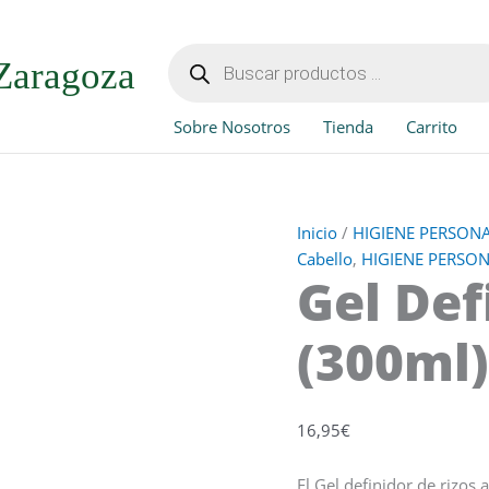
Gel
Definidor
Búsqueda
de
de
Zaragoza
productos
Rizos
(300ml)
Sobre Nosotros
Tienda
Carrito
cantidad
Inicio
/
HIGIENE PERSON
Cabello
,
HIGIENE PERSO
Gel Def
(300ml)
16,95
€
El Gel definidor de rizos