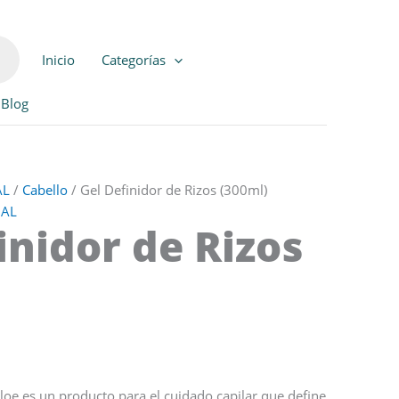
Inicio
Categorías
Blog
AL
/
Cabello
/ Gel Definidor de Rizos (300ml)
NAL
inidor de Rizos
 aloe es un producto para el cuidado capilar que define