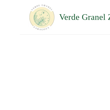
Ir
al
contenido
Verde Granel 