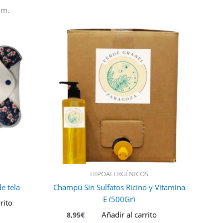
um.
HIPOALERGÉNICOS
e tela
Champú Sin Sulfatos Ricino y Vitamina
E (500Gr)
rito
Añadir al carrito
8,95
€