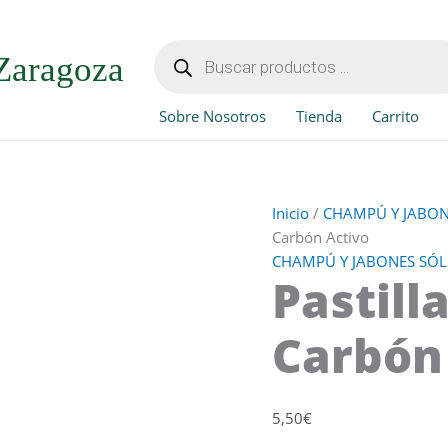
Pastilla
de
Búsqueda
de
Jabón
Zaragoza
productos
de
Carbón
Sobre Nosotros
Tienda
Carrito
Activo
cantidad
Inicio
/
CHAMPÚ Y JABON
Carbón Activo
CHAMPÚ Y JABONES SÓL
Pastill
Carbón
5,50
€