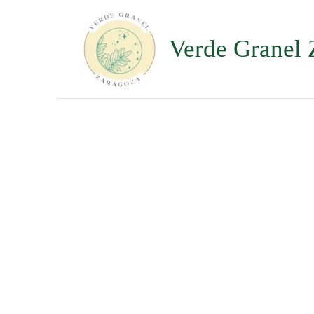
Ir
al
contenido
Verde Granel 