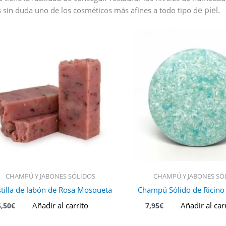
e piel.
s sin duda uno de los cosméticos más afines a todo tipo d
CHAMPÚ Y JABONES SÓLIDOS
CHAMPÚ Y JABONES SÓ
tilla de Jabón de Rosa Mosqueta
Champú Sólido de Ricino 
Añadir al carrito
Añadir al car
5,50
€
7,95
€