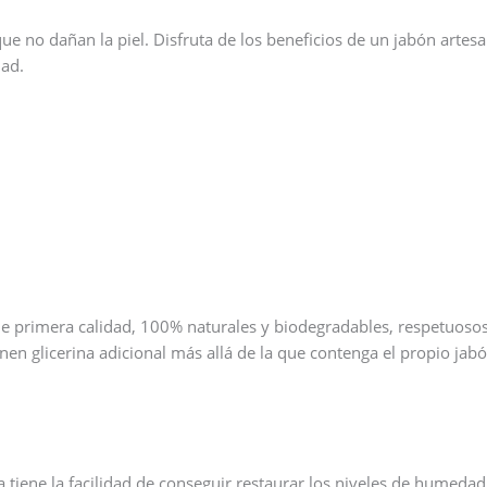
ue no dañan la piel. Disfruta de los beneficios de un jabón arte
dad.
de primera calidad, 100% naturales y biodegradables, respetuos
nen glicerina adicional más allá de la que contenga el propio jab
 tiene la facilidad de conseguir restaurar los niveles de humedad 