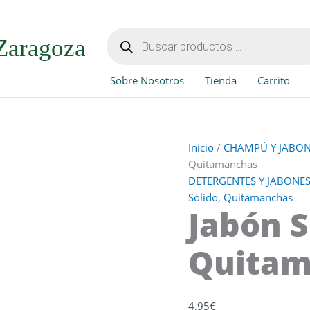
Jabón
Sólido
Búsqueda
de
Quitamanchas
Zaragoza
productos
cantidad
Sobre Nosotros
Tienda
Carrito
Inicio
/
CHAMPÚ Y JABON
Quitamanchas
DETERGENTES Y JABONE
Sólido
,
Quitamanchas
Jabón S
Quitam
4,95
€