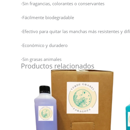
-Sin fragancias, colorantes o conservantes
-Fácilmente biodegradable
-Efectivo para quitar las manchas más resistentes y difí
-Económico y duradero
-Sin grasas animales
Productos relacionados
Este
producto
tiene
múltiples
variantes.
Las
opciones
se
pueden