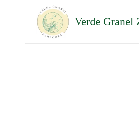
Ir
al
contenido
Verde Granel 