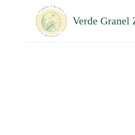
Ir
al
contenido
Verde Granel 