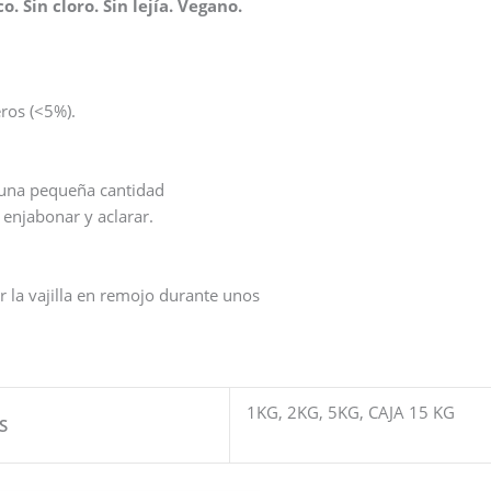
. Sin cloro. Sin lejía. Vegano.
ros (<5%).
r una pequeña cantidad
 enjabonar y aclarar.
 la vajilla en remojo durante unos
1KG, 2KG, 5KG, CAJA 15 KG
S