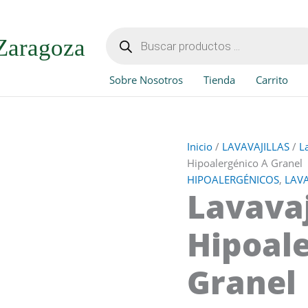
Lavavajillas
Manual
Búsqueda
de
Hipoalergénico
Zaragoza
productos
A
Granel
Sobre Nosotros
Tienda
Carrito
cantidad
Inicio
/
LAVAVAJILLAS
/
L
Hipoalergénico A Granel
HIPOALERGÉNICOS
,
LAVA
Lavavaj
Hipoal
Granel