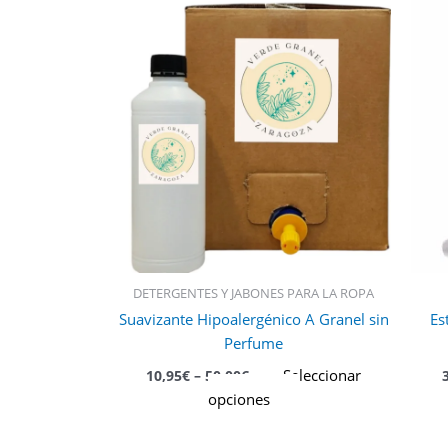
Este
producto
tiene
múltiples
variantes.
Las
opciones
se
pueden
elegir
en
la
DETERGENTES Y JABONES PARA LA ROPA
página
Suavizante Hipoalergénico A Granel sin
Es
de
Perfume
producto
Seleccionar
10,95
€
–
50,00
€
opciones