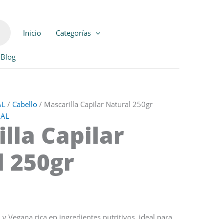
Inicio
Categorías
Blog
AL
/
Cabello
/ Mascarilla Capilar Natural 250gr
NAL
lla Capilar
l 250gr
 y Vegana rica en ingredientes nutritivos, ideal para