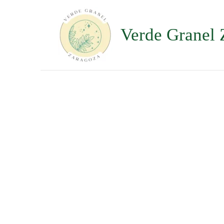
Ir
al
contenido
Verde Granel 