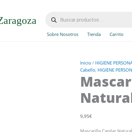
Mascarilla
Capilar
Búsqueda
de
Natural
Zaragoza
productos
250gr
cantidad
Sobre Nosotros
Tienda
Carrito
Inicio
/
HIGIENE PERSON
Cabello
,
HIGIENE PERSO
Mascari
Natura
9,95
€
Mascarilla Capilar Natural