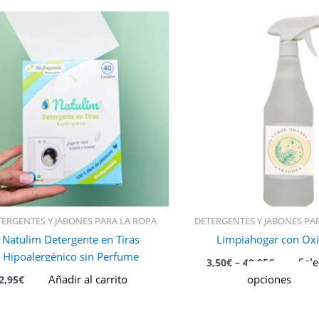
E
p
t
m
v
L
o
s
p
e
e
l
TERGENTES Y JABONES PARA LA ROPA
DETERGENTES Y JABONES PA
p
Natulim Detergente en Tiras
Limpiahogar con Ox
d
Hipoalergénico sin Perfume
p
Sele
3,50
€
–
49,95
€
Añadir al carrito
opciones
2,95
€