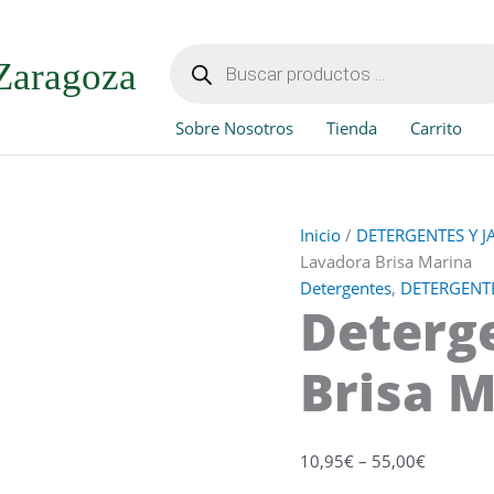
Detergente
Lavadora
Búsqueda
de
Brisa
Zaragoza
productos
Marina
cantidad
Sobre Nosotros
Tienda
Carrito
Inicio
/
DETERGENTES Y 
Lavadora Brisa Marina
Detergentes
,
DETERGENTE
Deterg
Brisa 
10,95
€
–
55,00
€