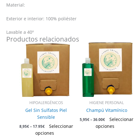
Material:
Exterior e interior: 100% poliéster
Lavable a 40º
Productos relacionados
Este
Este
producto
producto
tiene
tiene
múltiples
múltiples
variantes.
variantes.
Las
Las
opciones
opciones
se
se
pueden
pueden
HIPOALERGÉNICOS
HIGIENE PERSONAL
elegir
elegir
Gel Sin Sulfatos Piel
Champú Vitamínico
en
en
Sensible
Seleccionar
5,95
€
–
36,00
€
la
la
Seleccionar
opciones
8,95
€
–
17,95
€
página
página
opciones
de
de