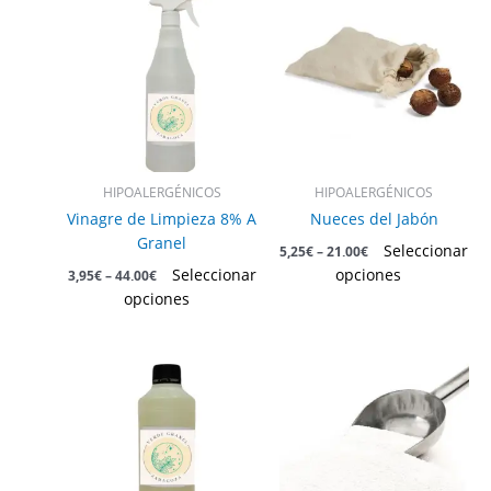
producto
producto
tiene
tiene
múltiples
múltiples
variantes.
variantes.
Las
Las
opciones
opciones
se
se
pueden
pueden
HIPOALERGÉNICOS
HIPOALERGÉNICOS
elegir
elegir
Vinagre de Limpieza 8% A
Nueces del Jabón
en
en
Granel
Seleccionar
5,25
€
–
21,00
€
la
la
Seleccionar
opciones
3,95
€
–
44,00
€
página
página
opciones
de
de
producto
producto
Este
producto
tiene
múltiples
variantes.
Las